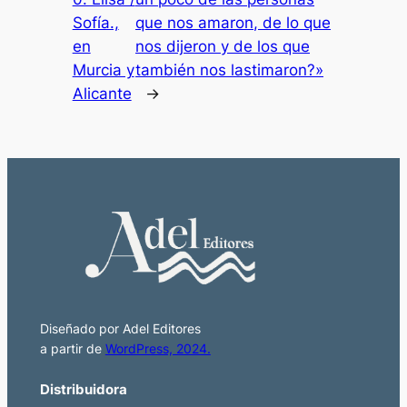
Sofía.,
que nos amaron, de lo que
en
nos dijeron y de los que
Murcia y
también nos lastimaron?»
Alicante
→
Diseñado por Adel Editores
a partir de
WordPress, 2024.
Distribuidora