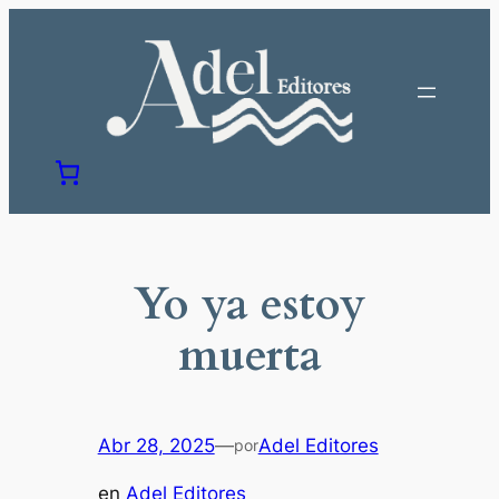
Saltar
al
contenido
Yo ya estoy
muerta
Abr 28, 2025
—
Adel Editores
por
en
Adel Editores