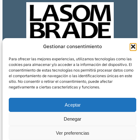
Gestionar consentimiento
Para ofrecer las mejores experiencias, utilizamos tecnologías como las
cookies para almacenar y/o acceder a la información del dispositivo. El
consentimiento de estas tecnologías nos permitirá procesar datos como
el comportamiento de navegación o las identificaciones únicas en este
sitio. No consentir o retirar el consentimiento, puede afectar
negativamente a ciertas características y funciones.
Aceptar
Editorial
Privacidad
Social
Colecciones
Aviso legal
Denegar
Facebook
X
Instagram
Manuscritos
Política de Cookies
Contacto
Política de privacidad
Ver preferencias
Quiénes somos
Condiciones de venta