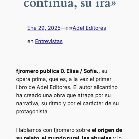
continua, su ira»
Ene 29, 2025
—
Adel Editores
por
en
Entrevistas
fjromero publica
0. Elisa / Sofía.,
su
opera prima
, que es, a la vez el primer
libro de Adel Editores. El autor alicantino
ha creado una obra que atrapa por su
narrativa, su ritmo y por el carácter de su
protagonista.
Hablamos con fjromero sobre
el origen de
su relato, el mundo rural, las abuelas
y lo