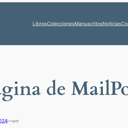
Libros
Colecciones
Manuscritos
Noticias
Co
gina de MailP
2024
—
por