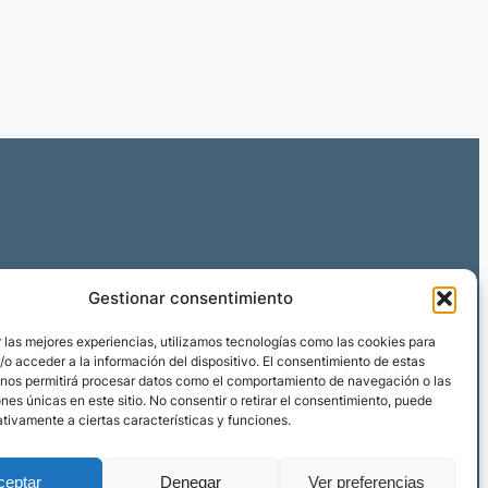
Privacidad
Social
Gestionar consentimiento
Aviso legal
Facebook
X
Instagram
Política de Cookies
 las mejores experiencias, utilizamos tecnologías como las cookies para
o acceder a la información del dispositivo. El consentimiento de estas
Política de privacidad
 nos permitirá procesar datos como el comportamiento de navegación o las
os
Condiciones de venta
ones únicas en este sitio. No consentir o retirar el consentimiento, puede
tivamente a ciertas características y funciones.
ceptar
Denegar
Ver preferencias