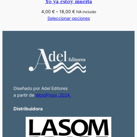
Yo ya estoy muerta
Rango
4,00
€
–
18,00
€
IVA incluido
de
Seleccionar opciones
precios:
desde
4,00 €
hasta
18,00 €
Diseñado por Adel Editores
a partir de
WordPress, 2024.
Distribuidora