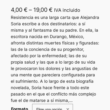
R
4,00
€
–
19,00
€
IVA incluido
a
Resistencia es una larga carta que Alejandra
Soria escribe a dos destinatarios: a sí
n
misma y al fantasma de su padre. En ella, la
g
escritora nacida en Durango, México,
afronta distintas muertes físicas y figuradas:
o
las de la conciencia de su progenitor,
d
afectado por la enfermedad; las de su
e
propia salud y las que a lo largo de su vida
le provocaron los dolores y las angustias de
p
una mente que pareciera configurada para
r
el sufrimiento. A lo largo de esta biografía
e
novelada, Soria hace frente a todo este
pasado en el que el conflicto más complejo
c
fue el de matarse a sí misma,…
i
Formato