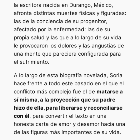
i
€
la escritora nacida en Durango, México,
d
afronta distintas muertes físicas y figuradas:
h
a
las de la conciencia de su progenitor,
a
d
afectado por la enfermedad; las de su
s
propia salud y las que a lo largo de su vida
le provocaron los dolores y las angustias de
t
una mente que pareciera configurada para
a
el sufrimiento.
1
A lo largo de esta biografía novelada, Soria
9
hace frente a todo este pasado en el que el
conflicto más complejo fue el de
matarse a
,
sí misma, a la proyección que su padre
0
hizo de ella, para liberarse y reconciliarse
0
con él
, para convertir el texto en una
honesta carta de amor y desamor hacia una
de las figuras más importantes de su vida.
€