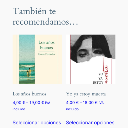
También te
recomendamos…
Los años buenos
Yo ya estoy muerta
Rango
Rango
4,00
€
–
19,00
€
4,00
€
–
18,00
€
IVA
IVA
de
de
incluido
incluido
precios:
precios:
Este
Este
desde
desde
Seleccionar opciones
Seleccionar opciones
producto
produ
4,00 €
4,00 €