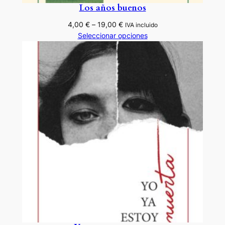
Los años buenos
Rango
4,00
€
–
19,00
€
IVA incluido
de
Seleccionar opciones
precios:
desde
4,00 €
hasta
19,00 €