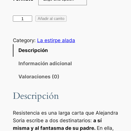
o
s
R
Añadir al carrito
:
e
d
s
Category:
La estirpe alada
i
e
s
Descripción
s
t
d
Información adicional
e
n
e
Valoraciones (0)
c
4
i
Descripción
,
a
c
0
a
Resistencia
es una larga carta que Alejandra
0
n
Soria escribe a dos destinatarios:
a sí
t
misma y al fantasma de su padre.
En ella,